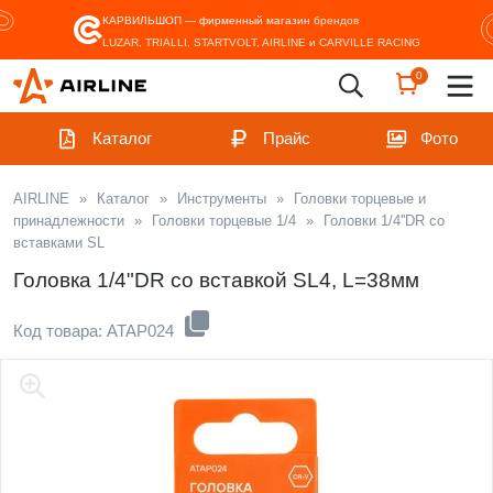
КАРВИЛЬШОП — фирменный магазин
брендов
LUZAR, TRIALLI, STARTVOLT, AIRLINE и CARVILLE RACING
0
Каталог
Прайс
Фото
AIRLINE
»
Каталог
»
Инструменты
»
Головки торцевые и
принадлежности
»
Головки торцевые 1/4
»
Головки 1/4''DR со
вставками SL
Головка 1/4"DR со вставкой SL4, L=38мм
Код товара: ATAP024