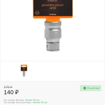
175 ₽
В наличии
140 ₽
На складе Москва :
более 20 шт.
На складе Екатеринбург :
более 20 шт.