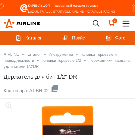
КАРВИЛЬШОП — фирменный магазин
брендов
LUZAR, TRIALLI, STARTVOLT, AIRLINE и CARVILLE RACING
0
Каталог
Прайс
Фото
AIRLINE
»
Каталог
»
Инструменты
»
Головки торцевые и
принадлежности
»
Головки торцевые 1/2
»
Переходники, карданы,
удлинители 1/2''DR
Держатель для бит 1/2" DR
Код товара: AT-BH-02