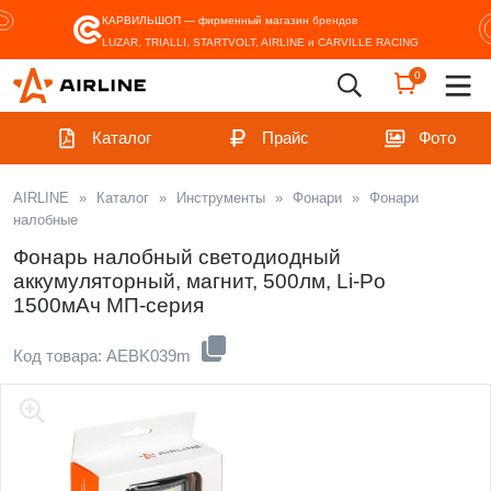
КАРВИЛЬШОП — фирменный магазин
брендов
LUZAR, TRIALLI, STARTVOLT, AIRLINE и CARVILLE RACING
0
Каталог
Прайс
Фото
AIRLINE
»
Каталог
»
Инструменты
»
Фонари
»
Фонари
налобные
Фонарь налобный светодиодный
аккумуляторный, магнит, 500лм, Li-Po
1500мАч МП-серия
Код товара: AEBK039m