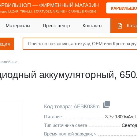
АРВИЛЬШОП — ФИРМЕННЫЙ МАГАЗИН
КАРВИЛЬШО
ендов
LUZAR, TRIALLI, STARTVOLT, AIRLINE и CARVILLE RACING
Материалы
Пресс-центр
Контакты
Ката
кция
налобные
иодный аккумуляторный, 650
Код товара: AEBK038m
Питание
3.7v 1800мАч L
Тип источника света
Свето
Время полной зарядки, ч