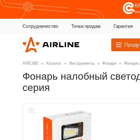
К
бр
Сотрудничество
Точки продаж
Гарантия
Проду
AIRLINE
»
Каталог
»
Инструменты
»
Фонари
»
Фонари 
Фонарь налобный светод
серия