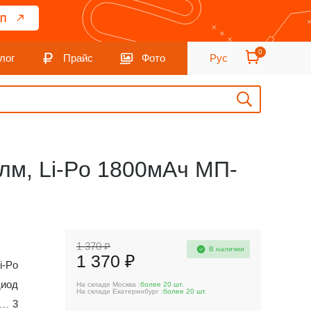
П
0
лог
Прайс
Фото
Рус
лм, Li-Po 1800мАч МП-
1 370 ₽
В наличии
1 370 ₽
i-Po
диод
На складе Москва :
более 20 шт.
На складе Екатеринбург :
более 20 шт.
3