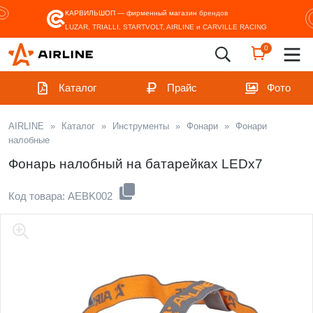
КАРВИЛЬШОП — фирменный магазин
брендов
LUZAR, TRIALLI, STARTVOLT, AIRLINE и CARVILLE RACING
0
Каталог
Прайс
Фото
AIRLINE
»
Каталог
»
Инструменты
»
Фонари
»
Фонари
налобные
Фонарь налобный на батарейках LEDx7
Код товара: AEBK002