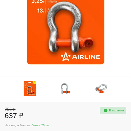
755 ₽
В наличии
637 ₽
На складе Москва :
более 20 шт.