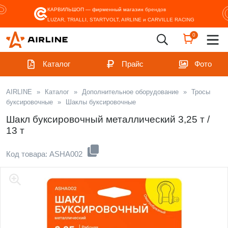
КАРВИЛЬШОП — фирменный магазин
брендов
LUZAR, TRIALLI, STARTVOLT, AIRLINE и CARVILLE RACING
0
Каталог
Прайс
Фото
AIRLINE
»
Каталог
»
Дополнительное оборудование
»
Тросы
буксировочные
»
Шаклы буксировочные
Шакл буксировочный металлический 3,25 т /
13 т
Код товара: ASHA002