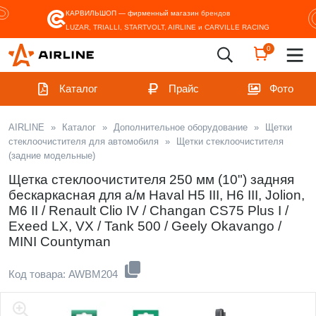
КАРВИЛЬШОП — фирменный магазин
брендов
LUZAR, TRIALLI, STARTVOLT, AIRLINE и CARVILLE RACING
0
Каталог
Прайс
Фото
AIRLINE
»
Каталог
»
Дополнительное оборудование
»
Щетки
стеклоочистителя для автомобиля
»
Щетки стеклоочистителя
(задние модельные)
Щетка стеклоочистителя 250 мм (10") задняя
бескаркасная для а/м Haval H5 III, H6 III, Jolion,
M6 II / Renault Clio IV / Changan CS75 Plus I /
Exeed LX, VX / Tank 500 / Geely Okavango /
MINI Countyman
Код товара: AWBM204