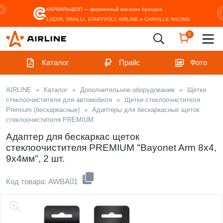
КАРВИЛЬШОП — фирменный магазин
брендов
LUZAR, TRIALLI, STARTVOLT, AIRLINE и CARVILLE RACING
0
Каталог
Прайс
Фото
AIRLINE
»
Каталог
»
Дополнительное оборудование
»
Щетки
стеклоочистителя для автомобиля
»
Щетки стеклоочистителя
Premium (бескаркаcные)
»
Адаптеры для бескаркасных щеток
стеклоочистителя PREMIUM
Адаптер для бескаркас щеток
стеклоочистителя PREMIUM "Bayonet Arm 8x4,
9x4мм", 2 шт.
Код товара: AWBA01