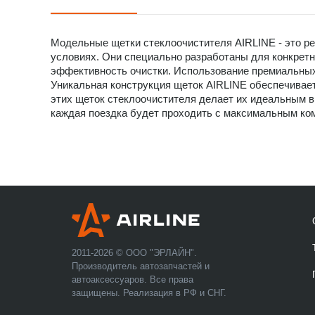
Модельные щетки стеклоочистителя AIRLINE - это ре
условиях. Они специально разработаны для конкретн
эффективность очистки. Использование премиальных 
Уникальная конструкция щеток AIRLINE обеспечивает
этих щеток стеклоочистителя делает их идеальным 
каждая поездка будет проходить с максимальным ком
2011-2026 © ООО "ЭРЛАЙН".
Производитель автозапчастей и
автоаксессуаров. Все права
защищены. Реализация в РФ и СНГ.