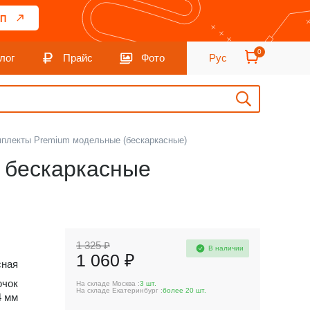
П
0
лог
Прайс
Фото
Рус
мплекты Premium модельные (бескаркасные)
) бескаркасные
1 325 ₽
В наличии
1 060 ₽
сная
ючок
На складе Москва :
3 шт.
На складе Екатеринбург :
более 20 шт.
4 мм