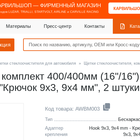
АРВИЛЬШОП — ФИРМЕННЫЙ МАГАЗИН
КАРВИЛЬШО
ендов
LUZAR, TRIALLI, STARTVOLT, AIRLINE и CARVILLE RACING
Материалы
Пресс-центр
Контакты
Ката
кция
етки стеклоочистителя для автомобиля
»
Щетки стеклоочистителя, ко
комплект 400/400мм (16"/16"
Крючок 9x3, 9x4 мм", 2 штуки
Код товара: AWBM003
Тип
Бескарка
Адаптер
Hook 9x3, 9x4 mm - Кр
крепления
9x3, 9x