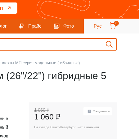
П
0
лог
Прайс
Фото
Рус
мплекты МП-серия модельные (гибридные)
 (26"/22") гибридные 5
1 060 ₽
Ожидается
1 060 ₽
дные
нный
На складе Санкт-Петербург :
нет в наличии
ючок