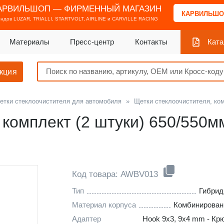
АРВИЛЬШОП — ФИРМЕННЫЙ МАГАЗИН
КАРВИЛЬШО
ендов
LUZAR, TRIALLI, STARTVOLT, AIRLINE и CARVILLE RACING
Материалы
Пресс-центр
Контакты
Ката
кция
етки стеклоочистителя для автомобиля
»
Щетки стеклоочистителя, ко
комплект (2 штуки) 650/550мм
Код товара: AWBV013
Тип
Гибри
Материал корпуса
Комбинирова
Адаптер
Hook 9x3, 9x4 mm - Кр