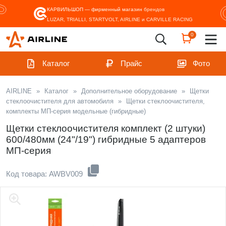
КАРВИЛЬШОП — фирменный магазин
брендов
LUZAR, TRIALLI, STARTVOLT, AIRLINE и CARVILLE RACING
0
Каталог
Прайс
Фото
AIRLINE
»
Каталог
»
Дополнительное оборудование
»
Щетки
стеклоочистителя для автомобиля
»
Щетки стеклоочистителя,
комплекты МП-серия модельные (гибридные)
Щетки стеклоочистителя комплект (2 штуки)
600/480мм (24"/19") гибридные 5 адаптеров
МП-серия
Код товара: AWBV009