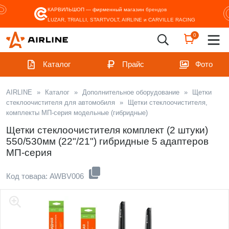
КАРВИЛЬШОП — фирменный магазин
брендов
LUZAR, TRIALLI, STARTVOLT, AIRLINE и CARVILLE RACING
0
Каталог
Прайс
Фото
AIRLINE
»
Каталог
»
Дополнительное оборудование
»
Щетки
стеклоочистителя для автомобиля
»
Щетки стеклоочистителя,
комплекты МП-серия модельные (гибридные)
Щетки стеклоочистителя комплект (2 штуки)
550/530мм (22"/21") гибридные 5 адаптеров
МП-серия
Код товара: AWBV006