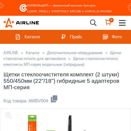
КАРВИЛЬШОП — фирменный магазин
брендов
LUZAR, TRIALLI, STARTVOLT, AIRLINE и CARVILLE RACING
0
Каталог
Прайс
Фото
AIRLINE
»
Каталог
»
Дополнительное оборудование
»
Щетки
стеклоочистителя для автомобиля
»
Щетки стеклоочистителя,
комплекты МП-серия модельные (гибридные)
Щетки стеклоочистителя комплект (2 штуки)
550/450мм (22"/18") гибридные 5 адаптеров
МП-серия
Код товара: AWBV004