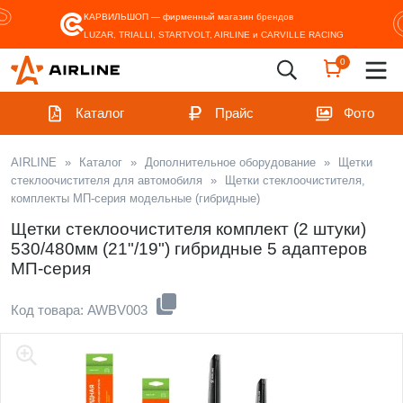
КАРВИЛЬШОП — фирменный магазин
брендов
LUZAR, TRIALLI, STARTVOLT, AIRLINE и CARVILLE RACING
0
Каталог
Прайс
Фото
AIRLINE
»
Каталог
»
Дополнительное оборудование
»
Щетки
стеклоочистителя для автомобиля
»
Щетки стеклоочистителя,
комплекты МП-серия модельные (гибридные)
Щетки стеклоочистителя комплект (2 штуки)
530/480мм (21"/19") гибридные 5 адаптеров
МП-серия
Код товара: AWBV003