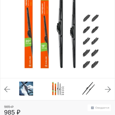
985 ₽
Ожидается
985 ₽