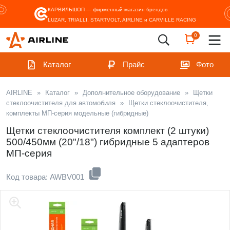
КАРВИЛЬШОП — фирменный магазин
брендов
LUZAR, TRIALLI, STARTVOLT, AIRLINE и CARVILLE RACING
0
Каталог
Прайс
Фото
AIRLINE
»
Каталог
»
Дополнительное оборудование
»
Щетки
стеклоочистителя для автомобиля
»
Щетки стеклоочистителя,
комплекты МП-серия модельные (гибридные)
Щетки стеклоочистителя комплект (2 штуки)
500/450мм (20"/18") гибридные 5 адаптеров
МП-серия
Код товара: AWBV001