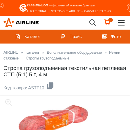
КАРВИЛЬШОП — фирменный магазин
брендов
LUZAR, TRIALLI, STARTVOLT, AIRLINE и CARVILLE RACING
0
Каталог
Прайс
Фото
AIRLINE
»
Каталог
»
Дополнительное оборудование
»
Ремни
стяжные
»
Стропы грузоподъемные
Стропа грузоподъемная текстильная петлевая
СТП (5:1) 5 т, 4 м
Код товара: ASTP10