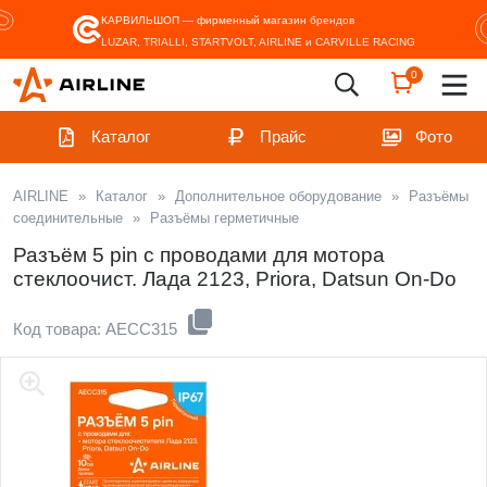
КАРВИЛЬШОП — фирменный магазин
брендов
LUZAR, TRIALLI, STARTVOLT, AIRLINE и CARVILLE RACING
0
Каталог
Прайс
Фото
AIRLINE
»
Каталог
»
Дополнительное оборудование
»
Разъёмы
соединительные
»
Разъёмы герметичные
Разъём 5 pin с проводами для мотора
стеклоочист. Лада 2123, Priora, Datsun On-Do
Код товара: AECC315