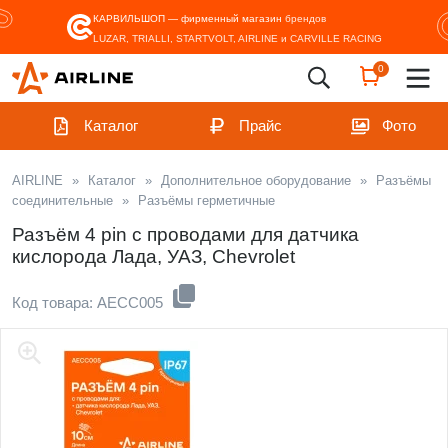
КАРВИЛЬШОП — фирменный магазин
брендов
LUZAR, TRIALLI, STARTVOLT, AIRLINE и CARVILLE RACING
0
Каталог
Прайс
Фото
AIRLINE
»
Каталог
»
Дополнительное оборудование
»
Разъёмы
соединительные
»
Разъёмы герметичные
Разъём 4 pin с проводами для датчика
кислорода Лада, УАЗ, Chevrolet
Код товара: AECC005