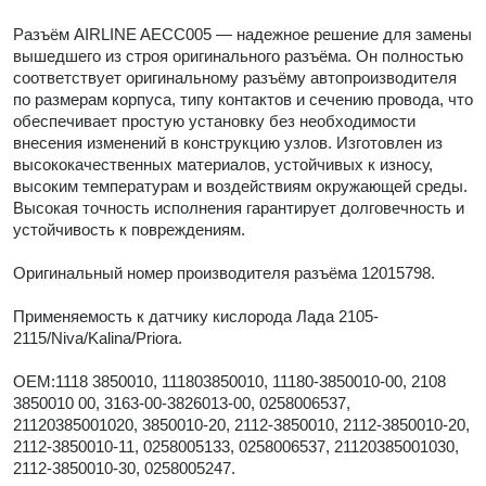
Разъём AIRLINE AECC005 — надежное решение для замены
вышедшего из строя оригинального разъёма. Он полностью
соответствует оригинальному разъёму автопроизводителя
по размерам корпуса, типу контактов и сечению провода, что
обеспечивает простую установку без необходимости
внесения изменений в конструкцию узлов. Изготовлен из
высококачественных материалов, устойчивых к износу,
высоким температурам и воздействиям окружающей среды.
Высокая точность исполнения гарантирует долговечность и
устойчивость к повреждениям.
Оригинальный номер производителя разъёма 12015798.
Применяемость к датчику кислорода Лада 2105-
2115/Niva/Kalina/Priora.
OEM:1118 3850010, 111803850010, 11180-3850010-00, 2108
3850010 00, 3163-00-3826013-00, 0258006537,
21120385001020, 3850010-20, 2112-3850010, 2112-3850010-20,
2112-3850010-11, 0258005133, 0258006537, 21120385001030,
2112-3850010-30, 0258005247.