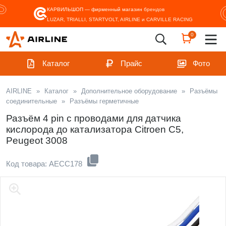
КАРВИЛЬШОП — фирменный магазин
брендов
LUZAR, TRIALLI, STARTVOLT, AIRLINE и CARVILLE RACING
0
Каталог
Прайс
Фото
AIRLINE
»
Каталог
»
Дополнительное оборудование
»
Разъёмы
соединительные
»
Разъёмы герметичные
Разъём 4 pin с проводами для датчика
кислорода до катализатора Citroen C5,
Peugeot 3008
Код товара: AECC178