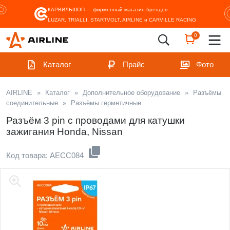
КАРВИЛЬШОП — фирменный магазин
брендов
LUZAR, TRIALLI, STARTVOLT, AIRLINE и CARVILLE RACING
0
Каталог
Прайс
Фото
AIRLINE
»
Каталог
»
Дополнительное оборудование
»
Разъёмы
соединительные
»
Разъёмы герметичные
Разъём 3 pin с проводами для катушки
зажигания Honda, Nissan
Код товара: AECC084