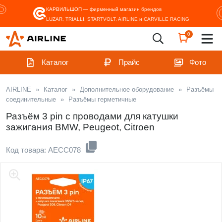
КАРВИЛЬШОП — фирменный магазин
брендов
LUZAR, TRIALLI, STARTVOLT, AIRLINE и CARVILLE RACING
0
Каталог
Прайс
Фото
AIRLINE
»
Каталог
»
Дополнительное оборудование
»
Разъёмы
соединительные
»
Разъёмы герметичные
Разъём 3 pin с проводами для катушки
зажигания BMW, Peugeot, Citroen
Код товара: AECC078