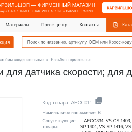
АРВИЛЬШОП — ФИРМЕННЫЙ МАГАЗИН
КАРВИЛЬШО
ендов
LUZAR, TRIALLI, STARTVOLT, AIRLINE и CARVILLE RACING
Материалы
Пресс-центр
Контакты
Ката
кция
азъёмы соединительные
»
Разъёмы герметичные
и для датчика скорости; для 
Код товара: AECC011
Номинальное напряжение, В
Сопутствующие
AECC334
,
VS-CS 1403
товары:
SP 1404
,
VS-SP 1416
,
VS