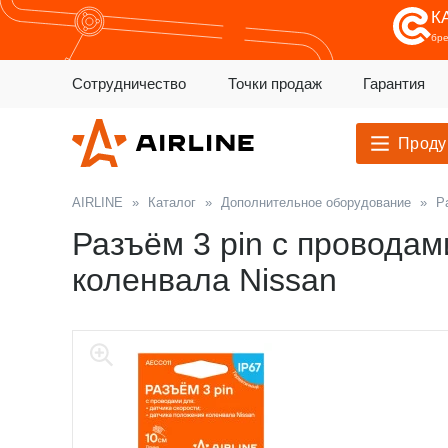
К
бр
Сотрудничество
Точки продаж
Гарантия
Проду
AIRLINE
»
Каталог
»
Дополнительное оборудование
»
Р
Разъём 3 pin с проводам
коленвала Nissan