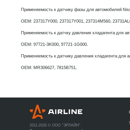
Применяемость к датчику фазы для автомобилей Niss
OEM: 237317Y000, 237317Y001, 237314M560, 23731AL6
Применяемость к датчку давления хладагента для авто
OEM: 97721-3K000, 97721-1G000.
Применяемость к датчику давления хладагента для авто
OEM: MR306627, 7815B751.
2011-2026 © ООО "ЭРЛАЙН".