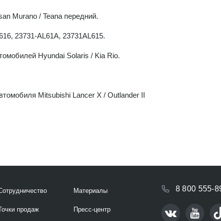
an Murano / Teana передний.
16, 23731-AL61A, 23731AL615.
мобилей Hyundai Solaris / Kia Rio.
мобиля Mitsubishi Lancer X / Outlander II
8 800 555-8
Сотрудничество
Материалы
Точки продаж
Пресс-центр