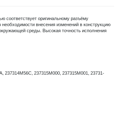
ью соответствует оригинальному разъёму
ез необходимости внесения изменений в конструкцию
м окружающей среды. Высокая точность исполнения
A, 237314M56C, 237315M000, 237315M001, 23731-