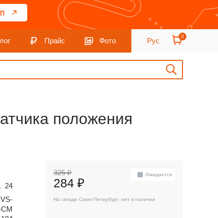
П
0
лог
Прайс
Фото
Рус
датчика положения
325 ₽
Ожидается
284 ₽
24
,
VS-
На складе Санкт-Петербург :
нет в наличии
-CM