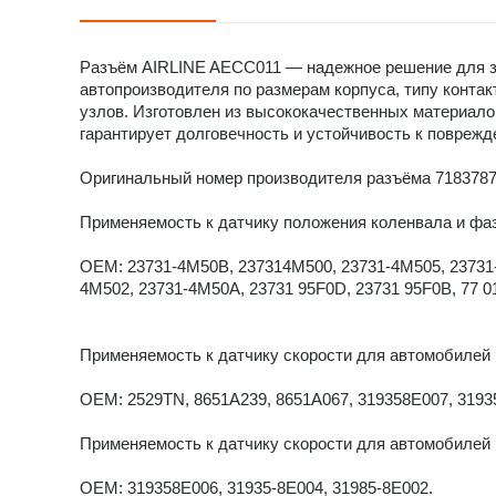
Разъём AIRLINE AECC011 — надежное решение для за
автопроизводителя по размерам корпуса, типу контак
узлов. Изготовлен из высококачественных материало
гарантирует долговечность и устойчивость к поврежд
Оригинальный номер производителя разъёма 7183787
Применяемость к датчику положения коленвала и фаз
OEM: 23731-4M50B, 237314M500, 23731-4M505, 23731
4M502, 23731-4M50A, 23731 95F0D, 23731 95F0B, 77 0
Применяемость к датчику скорости для автомобилей Ni
OEM: 2529TN, 8651A239, 8651A067, 319358E007, 31935
Применяемость к датчику скорости для автомобилей Ni
OEM: 319358E006, 31935-8E004, 31985-8E002.