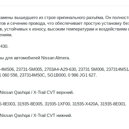
мены вышедшего из строя оригинального разъёма. Он полност
тов и сечению провода, что обеспечивает простую установку б
в, устойчивых к износу, высоким температурам и воздействия
ениям.
430.
ы для автомобилей Nissan Almera.
-4M506, 23731-5M005, 2703A4-A29-630, 23731 5M006, 237314M51
1 060 598, 237314M50C, SG1B000, 0 986 JG1 627.
ssan Qashqai / X-Trail CVT верхний.
-8E003, 31935-8E005, 31935-1XF00, 31935-X420A, 31935-8E001.
ssan Qashqai / X-Trail CVT нижний.