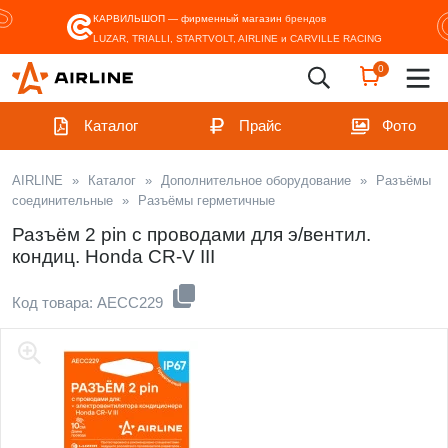
КАРВИЛЬШОП — фирменный магазин
брендов
LUZAR, TRIALLI, STARTVOLT, AIRLINE и CARVILLE RACING
0
Каталог
Прайс
Фото
AIRLINE
»
Каталог
»
Дополнительное оборудование
»
Разъёмы
соединительные
»
Разъёмы герметичные
Разъём 2 pin с проводами для э/вентил.
кондиц. Honda CR-V III
Код товара: AECC229