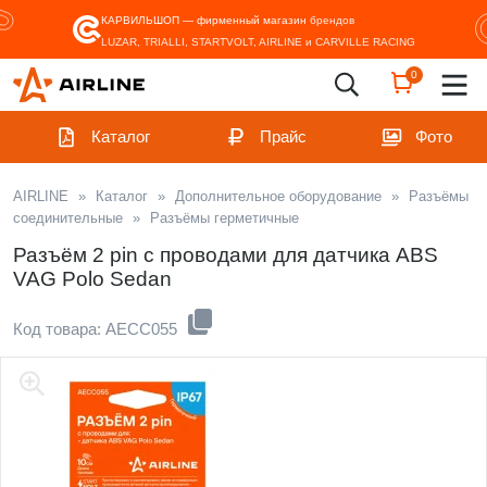
КАРВИЛЬШОП — фирменный магазин
брендов
LUZAR, TRIALLI, STARTVOLT, AIRLINE и CARVILLE RACING
0
Каталог
Прайс
Фото
AIRLINE
»
Каталог
»
Дополнительное оборудование
»
Разъёмы
соединительные
»
Разъёмы герметичные
Разъём 2 pin с проводами для датчика ABS
VAG Polo Sedan
Код товара: AECC055