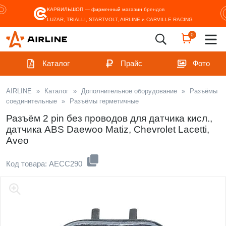
КАРВИЛЬШОП — фирменный магазин
брендов
LUZAR, TRIALLI, STARTVOLT, AIRLINE и CARVILLE RACING
0
Каталог
Прайс
Фото
AIRLINE
»
Каталог
»
Дополнительное оборудование
»
Разъёмы
соединительные
»
Разъёмы герметичные
Разъём 2 pin без проводов для датчика кисл.,
датчика ABS Daewoo Matiz, Chevrolet Lacetti,
Aveo
Код товара: AECC290