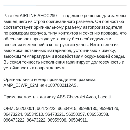
Разъём AIRLINE AECC290 — надежное решение для замены
вышедшего из строя оригинального разъёма. Он полностью
соответствует оригинальному разъёму автопроизводителя
по размерам корпуса, типу контактов и сечению провода, что
обеспечивает простую установку без необходимости
внесения изменений в конструкцию узлов. Изготовлен из
высококачественных материалов, устойчивых к износу,
высоким температурам и воздействиям окружающей среды.
Высокая точность исполнения гарантирует долговечность и
устойчивость к повреждениям.
Оригинальный номер производителя разъёма
AMP_EJWP_02M или 1897802112AS.
Применяемость к датчику ABS Chevrolet Aveo, Lacetti.
OEM: 96200001, 96473223, 96534915, 95996130, 95996129,
96473224, 96534910, 96473221, 96959997, 096959998,
096473222, 96473222, 96959998, 96534911.