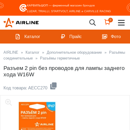
КАРВИЛЬШОП — фирменный магазин
брендов
LUZAR, TRIALLI, STARTVOLT, AIRLINE и CARVILLE RACING
0
Каталог
Прайс
Фото
AIRLINE
»
Каталог
»
Дополнительное оборудование
»
Разъёмы
соединительные
»
Разъёмы герметичные
Разъем 2 pin без проводов для лампы заднего
хода W16W
Код товара: AECC270