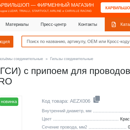
АРВИЛЬШОП — ФИРМЕННЫЙ МАГАЗИН
КАРВИЛЬШО
ендов
LUZAR, TRIALLI, STARTVOLT, AIRLINE и CARVILLE RACING
Материалы
Пресс-центр
Контакты
Ката
кция
азъёмы соединительные
»
Гильзы соединительные
ГСИ) с припоем для проводов 
PRO
Код товара: AEZX006
новинка
Внутренний диаметр, мм
Цвет
Кра
Сечение провода, мм2
0