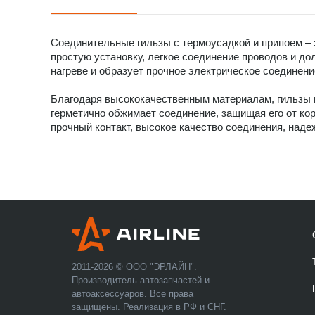
Соединительные гильзы с термоусадкой и припоем –
простую установку, легкое соединение проводов и до
нагреве и образует прочное электрическое соединени
Благодаря высококачественным материалам, гильзы г
герметично обжимает соединение, защищая его от ко
прочный контакт, высокое качество соединения, над
2011-2026 © ООО "ЭРЛАЙН".
Производитель автозапчастей и
автоаксессуаров. Все права
защищены. Реализация в РФ и СНГ.