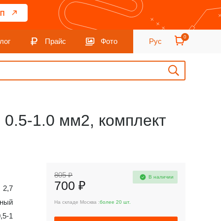
П
0
лог
Прайс
Фото
Рус
0.5-1.0 мм2, комплект
805 ₽
В наличии
700 ₽
2,7
сный
На складе Москва :
более 20 шт.
,5-1