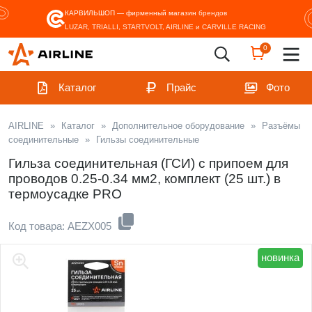
КАРВИЛЬШОП — фирменный магазин
брендов
LUZAR, TRIALLI, STARTVOLT, AIRLINE и CARVILLE RACING
0
Каталог
Прайс
Фото
AIRLINE
»
Каталог
»
Дополнительное оборудование
»
Разъёмы
соединительные
»
Гильзы соединительные
Гильза соединительная (ГСИ) с припоем для
проводов 0.25-0.34 мм2, комплект (25 шт.) в
термоусадке PRO
Код товара: AEZX005
новинка