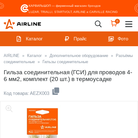
КАРВИЛЬШОП — фирменный магазин
брендов
LUZAR, TRIALLI, STARTVOLT, AIRLINE и CARVILLE RACING
0
Каталог
Прайс
Фото
AIRLINE
»
Каталог
»
Дополнительное оборудование
»
Разъёмы
соединительные
»
Гильзы соединительные
Гильза соединительная (ГСИ) для проводов 4-
6 мм2, комплект (20 шт.) в термоусадке
Код товара: AEZX003