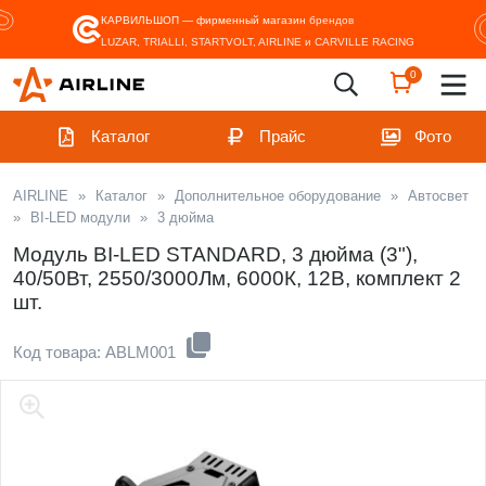
КАРВИЛЬШОП — фирменный магазин
брендов
LUZAR, TRIALLI, STARTVOLT, AIRLINE и CARVILLE RACING
0
Каталог
Прайс
Фото
AIRLINE
»
Каталог
»
Дополнительное оборудование
»
Автосвет
»
BI-LED модули
»
3 дюйма
Модуль BI-LED STANDARD, 3 дюйма (3"),
40/50Вт, 2550/3000Лм, 6000К, 12В, комплект 2
шт.
Код товара: ABLM001