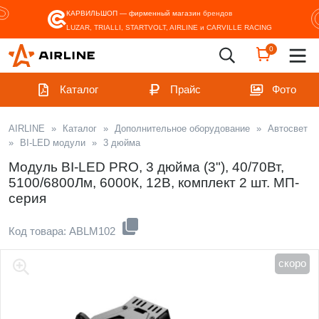
КАРВИЛЬШОП — фирменный магазин
брендов
LUZAR, TRIALLI, STARTVOLT, AIRLINE и CARVILLE RACING
0
Каталог
Прайс
Фото
AIRLINE
»
Каталог
»
Дополнительное оборудование
»
Автосвет
»
BI-LED модули
»
3 дюйма
Модуль BI-LED PRO, 3 дюйма (3"), 40/70Вт,
5100/6800Лм, 6000К, 12В, комплект 2 шт. МП-
серия
Код товара: ABLM102
скоро