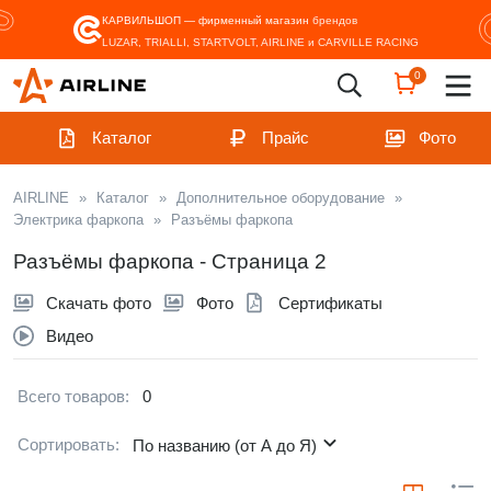
КАРВИЛЬШОП — фирменный магазин
брендов
LUZAR, TRIALLI, STARTVOLT, AIRLINE и CARVILLE RACING
0
Каталог
Прайс
Фото
AIRLINE
»
Каталог
»
Дополнительное оборудование
»
Электрика фаркопа
»
Разъёмы фаркопа
Разъёмы фаркопа - Страница 2
Скачать фото
Фото
Сертификаты
Видео
Всего товаров:
0
Сортировать:
По названию (от А до Я)