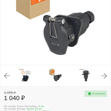
1 295 ₽
В наличии
1 040 ₽
На складе Санкт-Петербург :
2 шт.
На складе Москва :
более 20 шт.