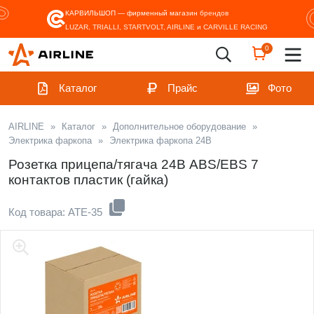
КАРВИЛЬШОП — фирменный магазин
брендов
LUZAR, TRIALLI, STARTVOLT, AIRLINE и CARVILLE RACING
0
Каталог
Прайс
Фото
AIRLINE
»
Каталог
»
Дополнительное оборудование
»
Электрика фаркопа
»
Электрика фаркопа 24В
Розетка прицепа/тягача 24В ABS/EBS 7
контактов пластик (гайка)
Код товара: ATE-35