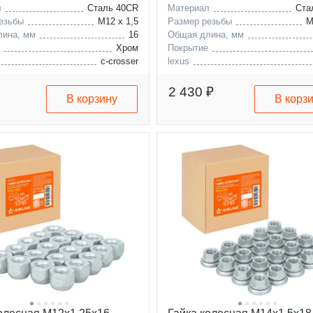
л
Сталь 40CR
Материал
Ста
езьбы
M12 x 1,5
Размер резьбы
M
лина, мм
16
Общая длина, мм
е
Хром
Покрытие
c-crosser
lexus
c-zero
toyota
c4-aircross
2 430 ₽
В корзину
В корз
rocky
accent
solaris
i
atos
coupe
elantra
genesis