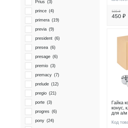
Prius (
3
)
geely (
6
)
prince (
4
)
535 ₽
450 ₽
land-rover (
12
)
primera (
19
)
genesis (
3
)
previa (
9
)
Honda (
12
)
president (
6
)
Hyundai (
49
)
presea (
6
)
infiniti (
21
)
presage (
6
)
jaguar (
6
)
premio (
3
)
Kia (
40
)
premacy (
7
)
vw (
3
)
prelude (
12
)
pregio (
21
)
porte (
3
)
Гайка к
конус, 
progres (
6
)
для а/м
pony (
24
)
Код тов