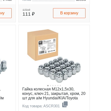
capri
170 ₽
ину
В корзину
111 ₽
,
Гайка колесная M12x1,5x30,
конус, ключ 21, закрытая, хром, 20
/м
шт для а/м Hyundai/KIA/Toyota
Код товара: ASCR301