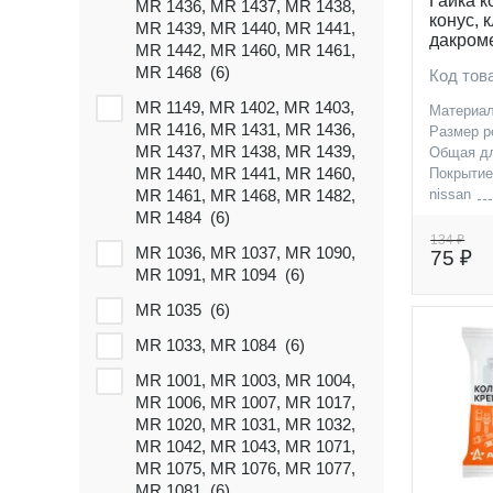
Гайка к
ranger (
MR 1436, MR 1437, MR 1438,
6
)
конус, 
MR 1439, MR 1440, MR 1441,
дакроме
rx (
11
)
MR 1442, MR 1460, MR 1461,
MR 1468 (
6
)
Код тов
rocky (
7
)
MR 1149, MR 1402, MR 1403,
Rio (
21
)
Материа
MR 1416, MR 1431, MR 1436,
Размер р
rezzo (
10
)
MR 1437, MR 1438, MR 1439,
Общая д
MR 1440, MR 1441, MR 1460,
Покрыти
rexton (
6
)
MR 1461, MR 1468, MR 1482,
nissan
renault
rex (
MR 1484 (
6
)
6
)
smart
134 ₽
retona (
MR 1036, MR 1037, MR 1090,
15
)
75 ₽
datsun
MR 1091, MR 1094 (
6
)
regius-ace (
6
)
MR 1035 (
6
)
rc (
5
)
MR 1033, MR 1084 (
6
)
rav-4 (
9
)
MR 1001, MR 1003, MR 1004,
raum (
3
)
MR 1006, MR 1007, MR 1017,
MR 1020, MR 1031, MR 1032,
rasheen (
6
)
MR 1042, MR 1043, MR 1071,
range-rover-velar (
6
)
MR 1075, MR 1076, MR 1077,
MR 1081 (
6
)