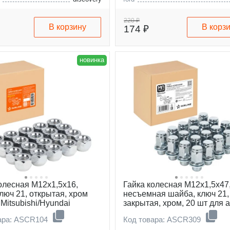
volvo
220 ₽
В корзину
В корз
174 ₽
новинка
олесная M12x1,5x16,
Гайка колесная M12x1,5x47
ключ 21, открытая, хром
несъемная шайба, ключ 21,
 Mitsubishi/Hyundai
закрытая, хром, 20 шт для а
Toyota/Lexus
ара: ASCR104
Код товара: ASCR309