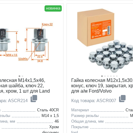
новинка
олесная M14x1,5x46,
Гайка колесная M12x1,5x30,
ая шайба, ключ 22,
конус, ключ 19, закрытая, х
я, хром, 1 шт для Land
для а/м Ford/Volvo
ара: ASCR214
Код товара: ASCR007
л
Сталь 40CR
Материал
Ста
езьбы
M14 x 1,5
Размер резьбы
M
лина, мм
46
Общая длина, мм
е
Хром
Покрытие
discovery
ford