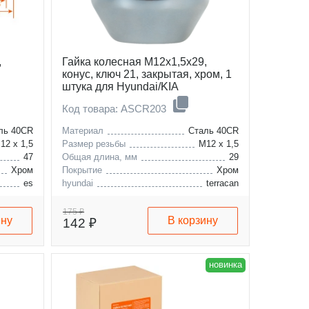
,
Гайка колесная M12x1,5x29,
конус, ключ 21, закрытая, хром, 1
штука для Hyundai/KIA
Код товара: ASCR203
ль 40CR
Материал
Сталь 40CR
12 x 1,5
Размер резьбы
M12 x 1,5
47
Общая длина, мм
29
Хром
Покрытие
Хром
es
hyundai
terracan
gs
kia
trajet
175 ₽
ину
В корзину
142 ₽
новинка