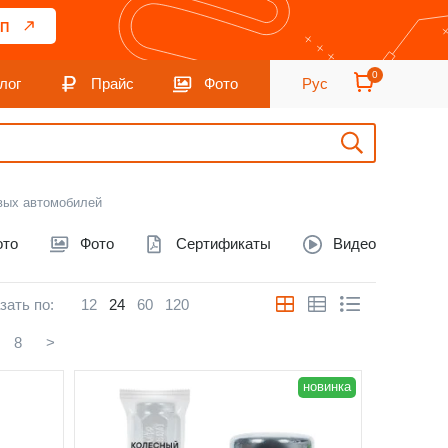
П
0
лог
Прайс
Фото
Рус
овых автомобилей
ото
Фото
Сертификаты
Видео
зать по:
12
24
60
120
8
>
новинка