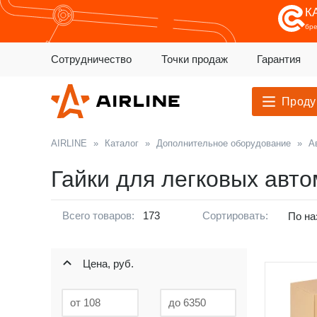
К
бр
Сотрудничество
Точки продаж
Гарантия
Проду
AIRLINE
»
Каталог
»
Дополнительное оборудование
»
А
Гайки для легковых авт
Всего товаров:
173
Сортировать:
По на
Цена, руб.