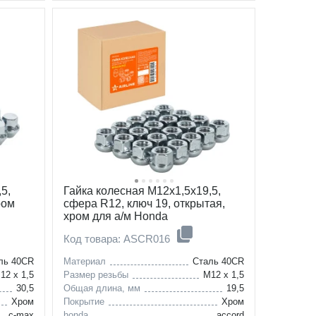
5,
Гайка колесная M12x1,5x19,5,
ром
сфера R12, ключ 19, открытая,
хром для а/м Honda
Код товара: ASCR016
ль 40CR
Материал
Сталь 40CR
12 x 1,5
Размер резьбы
M12 x 1,5
30,5
Общая длина, мм
19,5
Хром
Покрытие
Хром
c-max
honda
accord