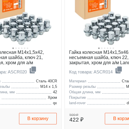
олесная M14x1,5x42,
Гайка колесная M14x1,5x46
ая шайба, ключ 21,
несъемная шайба, ключ 22,
я, хром для а/м
закрытая, хром для а/м Lan
finiti
Rover
ара: ASCR020
Код товара: ASCR014
л
Сталь 40CR
Материал
Ста
езьбы
M14 x 1,5
Размер резьбы
M
лина, мм
42
Общая длина, мм
е
Хром
Покрытие
qx
land-rover
d
patrol
500 ₽
В корзину
В корз
422 ₽