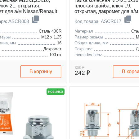
олесная M12x1,25x16,
Гайка колесная M14x1,5x18
ключ 21, открытая,
плоская шайба, ключ 19,
т для а/м Nissan/Renault
открытая, дакромет для а/м
Mercedes/VW
ара: ASCR008
Код товара: ASCR017
л
Сталь 40CR
Материал
Ста
езьбы
M12 x 1,25
Размер резьбы
M
лина, мм
16
Общая длина, мм
е
Дакромет
Покрытие
Д
100-nx
mercedes-benz
200-sx
vw
fairlady-z
dodge
300 ₽
В корзину
В корз
242 ₽
almera
новинка