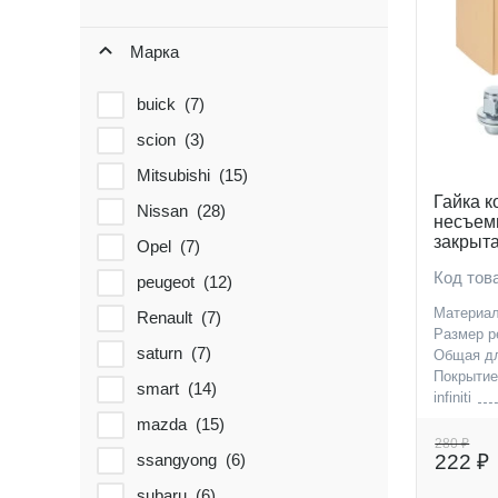
Марка
buick (
7
)
scion (
3
)
Mitsubishi (
15
)
Гайка к
Nissan (
28
)
несъемн
закрыта
Opel (
7
)
Nissan/In
Код тов
peugeot (
12
)
Материа
Renault (
7
)
Размер р
saturn (
7
)
Общая д
Покрыти
smart (
14
)
infiniti
nissan
mazda (
15
)
280 ₽
ssangyong (
6
)
222 ₽
subaru (
6
)