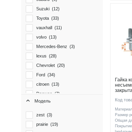
Suzuki (
12
)
Toyota (
33
)
vauxhall (
11
)
volvo (
13
)
Mercedes-Benz (
3
)
lexus (
28
)
Chevrolet (
20
)
Ford (
34
)
Гайка к
citroen (
13
)
несъемн
закрыта
Daewoo (
7
)
Rover
Код тов
Модель
daihatsu (
7
)
Материа
datsun (
7
)
zest (
3
)
Размер р
Общая д
dodge (
3
)
prairie (
19
)
Покрыти
Fiat (
6
)
land-rover