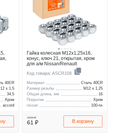
5,
Гайка колесная M12x1,25x16,
ая,
конус, ключ 21, открытая, хром
для а/м Nissan/Renault
Код товара: ASCR108
ль 40CR
Материал
Сталь 40CR
12 x 1,5
Размер резьбы
M12 x 1,25
34,5
Общая длина, мм
16
Хром
Покрытие
Хром
accord
nissan
100-nx
renault
200-sx
smart
fairlady-z
108 ₽
ину
В корзину
61 ₽
datsun
almera