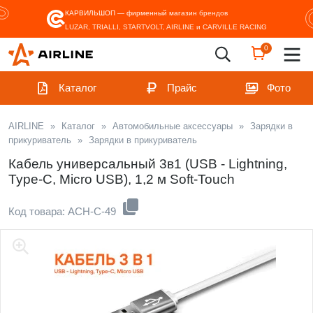
КАРВИЛЬШОП — фирменный магазин
брендов
LUZAR, TRIALLI, STARTVOLT, AIRLINE и CARVILLE RACING
0
Каталог
Прайс
Фото
AIRLINE
»
Каталог
»
Автомобильные аксессуары
»
Зарядки в
прикуриватель
»
Зарядки в прикуриватель
Кабель универсальный 3в1 (USB - Lightning,
Type-C, Micro USB), 1,2 м Soft-Touch
Код товара: ACH-C-49