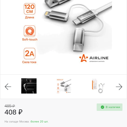
485 ₽
В наличии
408 ₽
На складе Москва :
более 20 шт.