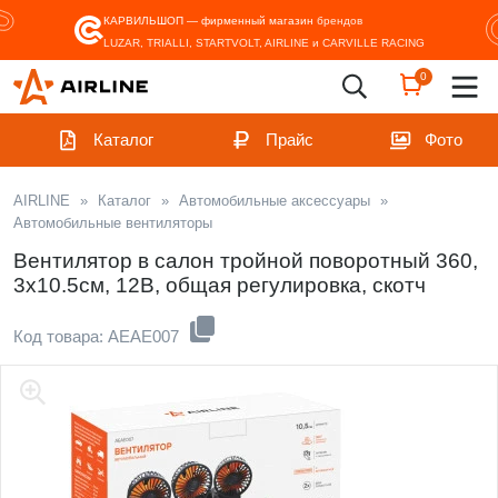
КАРВИЛЬШОП — фирменный магазин
брендов
LUZAR, TRIALLI, STARTVOLT, AIRLINE и CARVILLE RACING
0
Каталог
Прайс
Фото
AIRLINE
»
Каталог
»
Автомобильные аксессуары
»
Автомобильные вентиляторы
Вентилятор в салон тройной поворотный 360,
3x10.5см, 12В, общая регулировка, скотч
Код товара: AEAE007