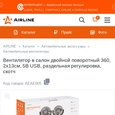
КАРВИЛЬШОП — фирменный магазин
брендов
LUZAR, TRIALLI, STARTVOLT, AIRLINE и CARVILLE RACING
0
Каталог
Прайс
Фото
AIRLINE
»
Каталог
»
Автомобильные аксессуары
»
Автомобильные вентиляторы
Вентилятор в салон двойной поворотный 360,
2x13см, 5В USB, раздельная регулировка,
скотч
Код товара: AEAE005