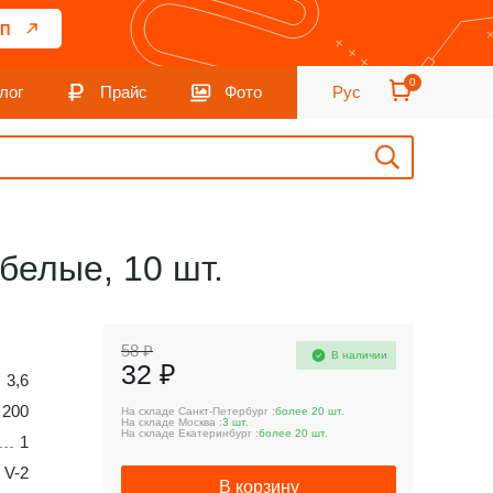
П
0
лог
Прайс
Фото
Рус
белые, 10 шт.
58 ₽
В наличии
32 ₽
3,6
200
На складе Санкт-Петербург :
более 20 шт.
На складе Москва :
3 шт.
На складе Екатеринбург :
более 20 шт.
1
 V-2
В корзину