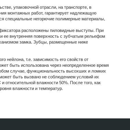
стве, упаковочной отрасли, на транспорте, в
ения монтажных работ, гарантирует надлежащую
тся специальные негорючие полимерные материалы,
и фиксатора расположены пиловидные выступы. При
ки ее внутренняя поверхность с зубчатым рельефом
еханизмом замка. Зубцы, размещенные ниже
 нейлона, т.е. зависимость его свойств от
а может быть использована через неопределенное время
любом случае, функциональность высохших и ломких
 может быть вызвано не соблюдением условий их
и относительной влажности 50%. После того, как
ровня влажности и температур.