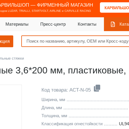
АРВИЛЬШОП — ФИРМЕННЫЙ МАГАЗИН
КАРВИЛЬШО
ендов
LUZAR, TRIALLI, STARTVOLT, AIRLINE и CARVILLE RACING
Материалы
Пресс-центр
Контакты
Ката
кция
льные стяжки
ые 3,6*200 мм, пластиковые, 
Код товара: ACT-N-05
Ширина, мм
Длина, мм
Толщина, мм
Классификация огнестойкости
UL94