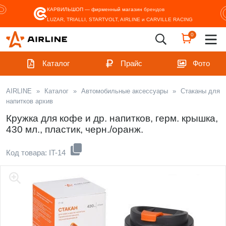
КАРВИЛЬШОП — фирменный магазин
брендов
LUZAR, TRIALLI, STARTVOLT, AIRLINE и CARVILLE RACING
0
Каталог
Прайс
Фото
AIRLINE
»
Каталог
»
Автомобильные аксессуары
»
Стаканы для
напитков архив
Кружка для кофе и др. напитков, герм. крышка,
430 мл., пластик, черн./оранж.
Код товара: IT-14