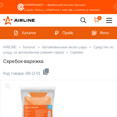
КАРВИЛЬШОП — фирменный магазин
брендов
LUZAR, TRIALLI, STARTVOLT, AIRLINE и CARVILLE RACING
0
Каталог
Прайс
Фото
AIRLINE
»
Каталог
»
Автомобильные аксессуары
»
Средство по
уходу за автомобилем (зимняя серия)
»
Скребки
Скребок-варежка
Код товара: AB-Q-01