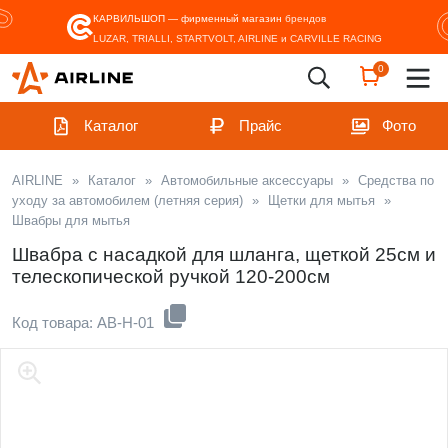
КАРВИЛЬШОП — фирменный магазин
брендов
LUZAR, TRIALLI, STARTVOLT, AIRLINE и CARVILLE RACING
0
Каталог
Прайс
Фото
AIRLINE
»
Каталог
»
Автомобильные аксессуары
»
Средства по
уходу за автомобилем (летняя серия)
»
Щетки для мытья
»
Швабры для мытья
Швабра с насадкой для шланга, щеткой 25см и
телескопической ручкой 120-200см
Код товара: AB-H-01