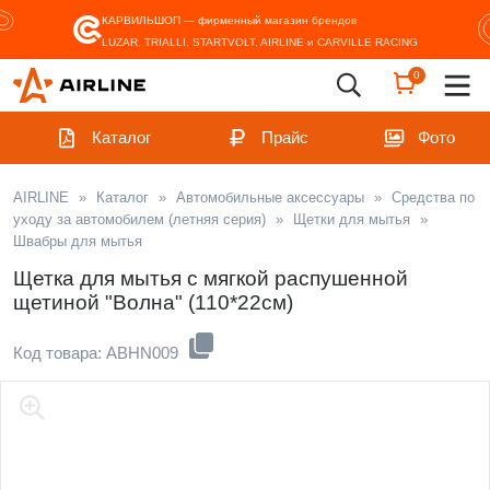
КАРВИЛЬШОП — фирменный магазин
брендов
LUZAR, TRIALLI, STARTVOLT, AIRLINE и CARVILLE RACING
0
Каталог
Прайс
Фото
AIRLINE
»
Каталог
»
Автомобильные аксессуары
»
Средства по
уходу за автомобилем (летняя серия)
»
Щетки для мытья
»
Швабры для мытья
Щетка для мытья с мягкой распушенной
щетиной "Волна" (110*22см)
Код товара: ABHN009