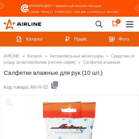
КАРВИЛЬШОП — фирменный магазин
брендов
LUZAR, TRIALLI, STARTVOLT, AIRLINE и CARVILLE RACING
0
Каталог
Прайс
Фото
AIRLINE
»
Каталог
»
Автомобильные аксессуары
»
Средства по
уходу за автомобилем (летняя серия)
»
Салфетки влажные
Салфетки влажные для рук (10 шт.)
Код товара: AN-H-02