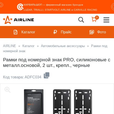
КАРВИЛЬШОП — фирменный магазин
брендов
LUZAR, TRIALLI, STARTVOLT, AIRLINE и CARVILLE RACING
0
Каталог
Прайс
Фото
AIRLINE
»
Каталог
»
Автомобильные аксессуары
»
Рамки под
номерной знак
Рамки под номерной знак PRO, силиконовые с
металл.основой, 2 шт., крепл., черные
Код товара: ADFC034