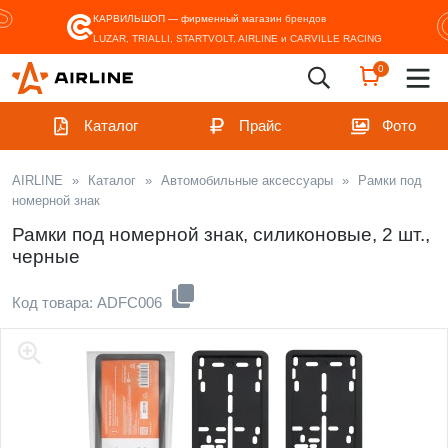
КАРВИЛЬШОП — фирменный магазин
брендов
LUZAR, TRIALLI, STARTVOLT, AIRLINE и CARVILLE RACING
0
Каталог
Прайс
Фото
AIRLINE
»
Каталог
»
Автомобильные аксессуары
»
Рамки под
номерной знак
Рамки под номерной знак, силиконовые, 2 шт.,
черные
Код товара: ADFC006