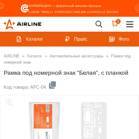
КАРВИЛЬШОП — фирменный магазин
брендов
LUZAR, TRIALLI, STARTVOLT, AIRLINE и CARVILLE RACING
0
Каталог
Прайс
Фото
AIRLINE
»
Каталог
»
Автомобильные аксессуары
»
Рамки под
номерной знак
Рамка под номерной знак "Белая", с планкой
Код товара: AFC-04