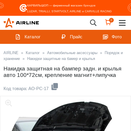
КАРВИЛЬШОП — фирменный магазин
брендов
LUZAR, TRIALLI, STARTVOLT, AIRLINE и CARVILLE RACING
0
Каталог
Прайс
Фото
AIRLINE
»
Каталог
»
Автомобильные аксессуары
»
Порядок и
хранение
»
Накидки защитные на бамер и крылья
Накидка защитная на бампер задн. и крылья
авто 100*72см, крепление магнит+липучка
Код товара: AO-PC-17