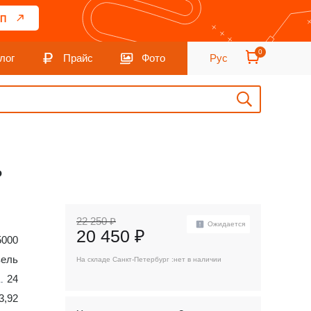
П
0
лог
Прайс
Фото
Рус
ь
22 250 ₽
Ожидается
20 450 ₽
5000
зель
На складе Санкт-Петербург :
нет в наличии
24
3,92