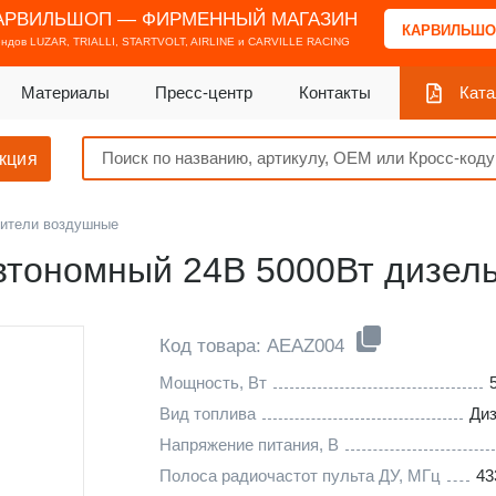
АРВИЛЬШОП — ФИРМЕННЫЙ МАГАЗИН
КАРВИЛЬШО
ендов
LUZAR, TRIALLI, STARTVOLT, AIRLINE и CARVILLE RACING
Материалы
Пресс-центр
Контакты
Ката
кция
ители воздушные
втономный 24В 5000Вт дизел
Код товара: AEAZ004
Мощность, Вт
Вид топлива
Ди
Напряжение питания, В
Полоса радиочастот пульта ДУ, МГц
43