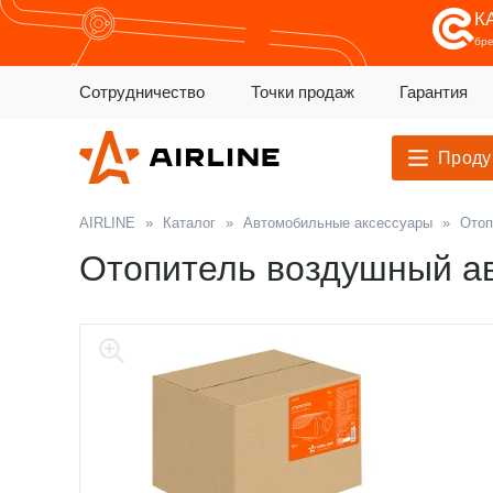
К
бр
Сотрудничество
Точки продаж
Гарантия
Проду
AIRLINE
»
Каталог
»
Автомобильные аксессуары
»
Отоп
Отопитель воздушный а