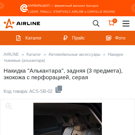
КАРВИЛЬШОП — фирменный магазин
брендов
LUZAR, TRIALLI, STARTVOLT, AIRLINE и CARVILLE RACING
0
Каталог
Прайс
Фото
AIRLINE
»
Каталог
»
Автомобильные аксессуары
»
Накидки
тканевые (алькантара)
Накидка "Алькантара", задняя (3 предмета),
экокожа с перфорацией, серая
Код товара: ACS-SB-02