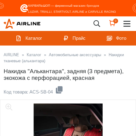
КАРВИЛЬШОП — фирменный магазин
брендов
LUZAR, TRIALLI, STARTVOLT, AIRLINE и CARVILLE RACING
0
Каталог
Прайс
Фото
AIRLINE
»
Каталог
»
Автомобильные аксессуары
»
Накидки
тканевые (алькантара)
Накидка "Алькантара", задняя (3 предмета),
экокожа с перфорацией, красная
Код товара: ACS-SB-04